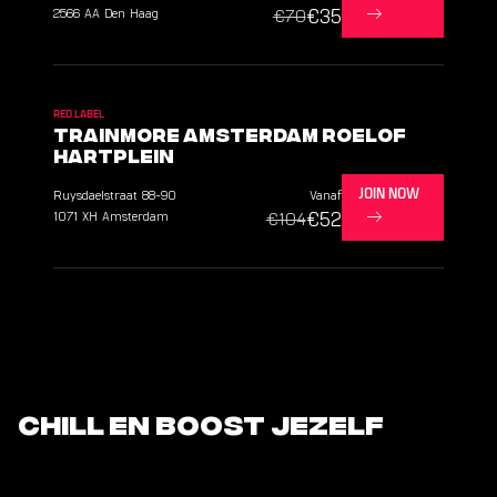
€35
2566 AA
Den Haag
€70
RED LABEL
TrainMore Amsterdam Roelof
Hartplein
Ruysdaelstraat
88-90
Vanaf
JOIN NOW
€52
1071 XH
Amsterdam
€104
Chill en boost jezelf