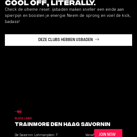
Cool off, literally.
Check de ultieme reset: ijsbaden maken sneller een einde aan
spierpijn en boosten je energie. Neem de sprong en voel de kick,
badass!
DEZE CLUBS HEBBEN IJSBADEN
CLUB
NIEUWE TAKE-OVER CLUB
NIEUWE TAKE-OVER CLUB
NIEUWE TAKE-OVER
BLACK LABEL
Trainmore Den Haag Savornin
De Savornin Lohmanplein
7
Vanaf
JOIN NOW