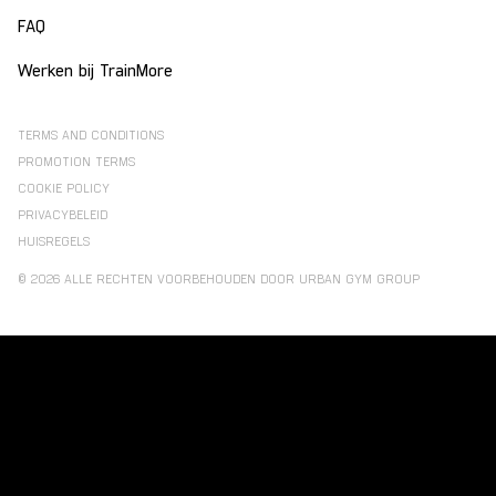
FAQ
Werken bij TrainMore
TERMS AND CONDITIONS
PROMOTION TERMS
COOKIE POLICY
PRIVACYBELEID
HUISREGELS
© 2026 ALLE RECHTEN VOORBEHOUDEN DOOR URBAN GYM GROUP