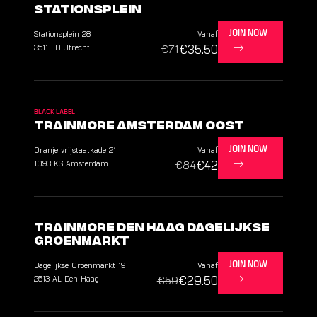
Stationsplein
Stationsplein
28
Vanaf
JOIN NOW
€35.50
3511 ED
Utrecht
€71
BLACK LABEL
TrainMore Amsterdam Oost
Oranje vrijstaatkade
21
Vanaf
JOIN NOW
€42
1093 KS
Amsterdam
€84
TrainMore Den Haag Dagelijkse
Groenmarkt
Dagelijkse Groenmarkt
19
Vanaf
JOIN NOW
€29.50
2513 AL
Den Haag
€59