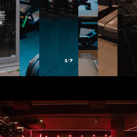
1
/
7