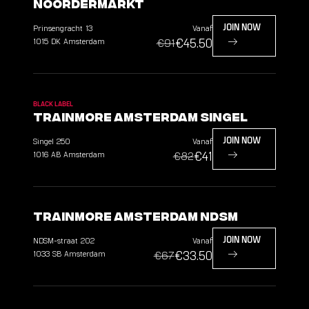
Noordermarkt
Prinsengracht
13
Vanaf
JOIN NOW
€45.50
1015 DK
Amsterdam
€91
BLACK LABEL
TrainMore Amsterdam Singel
Singel
250
Vanaf
JOIN NOW
€41
1016 AB
Amsterdam
€82
TrainMore Amsterdam NDSM
NDSM-straat
202
Vanaf
JOIN NOW
€33.50
1033 SB
Amsterdam
€67