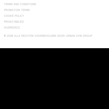
TERMS AND CONDITIONS
PROMOTION TERMS
COOKIE POLICY
PRIVACYBELEID
HUISREGELS
© 2026 ALLE RECHTEN VOORBEHOUDEN DOOR URBAN GYM GROUP