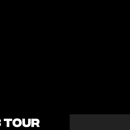
Beste en nieuwste
apparatuur
PI
ONTDEK MEER
ONT
b Tour