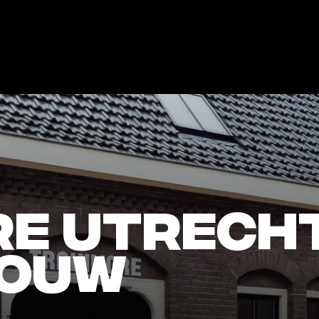
re Utrech
bouw