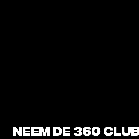
€1 korting per
workout
ZO WERKT HET
Neem de 360 Clu