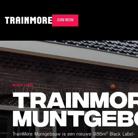
JOIN NOW
BLACK LABEL
TrainMo
Muntge
TrainMore Muntgebouw is een nieuwe 986m² Black Label-