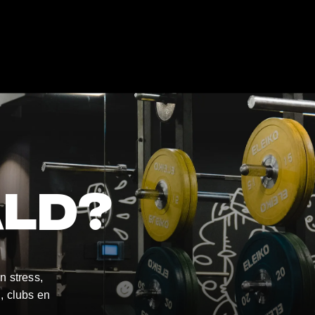
ld?
n stress,
, clubs en