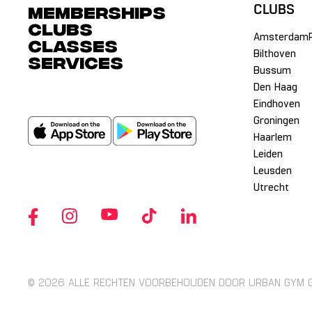
Memberships
CLUBS
Clubs
Amsterdam
classes
Bilthoven
services
Bussum
Den Haag
Eindhoven
Groningen
Haarlem
Leiden
Leusden
Utrecht
© 2026 ALLE RECHTEN VOORBEHOUDEN DOOR URBAN GYM 