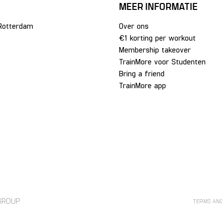
MEER INFORMATIE
Rotterdam
Over ons
€1 korting per workout
Membership takeover
TrainMore voor Studenten
Bring a friend
TrainMore app
GROUP
TERMS AN