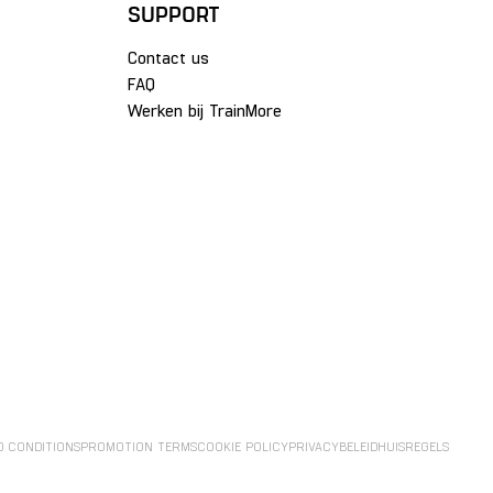
SUPPORT
Contact us
FAQ
Werken bij TrainMore
D CONDITIONS
PROMOTION TERMS
COOKIE POLICY
PRIVACYBELEID
HUISREGELS