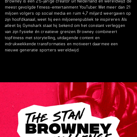
Browney is een 25-jarige creator uit Nederland en wereldwijd de
meest gevolgde fitness-entertainment YouTuber. Met meer dan 21
miljoen volgers op social media en ruim 4,7 miljard weergaven op
zijn hoofdkanaal, weet hij een miljoenenpubliek te inspireren. Als
atleet bij Gymshark staat hij bekend om het constant verleggen
van zijn fysieke én creatieve grenzen. Browney combineert
topfitness met storytelling, uitdagende content en
indrukwekkende transformaties en motiveert daarmee een
nieuwe generatie sporters wereldwijd.