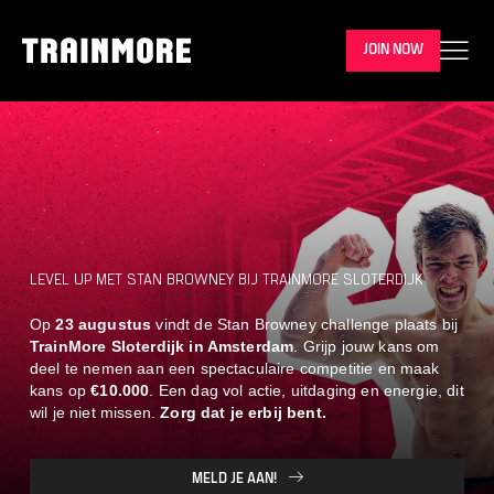
JOIN NOW
LEVEL UP MET STAN BROWNEY BIJ TRAINMORE SLOTERDIJK
Op
23 augustus
vindt de Stan Browney challenge plaats bij
TrainMore Sloterdijk in Amsterdam
. Grijp jouw kans om
deel te nemen aan een spectaculaire competitie en maak
kans op
€10.000
. Een dag vol actie, uitdaging en energie, dit
wil je niet missen.
Zorg dat je erbij bent.
MELD JE AAN!