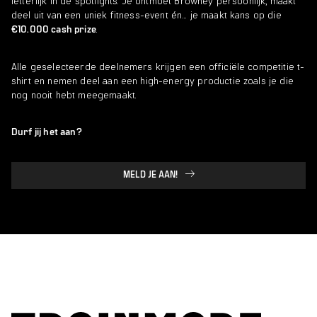
letterlijk in de spotlights. Je ontmoet Browney persoonlijk, maakt
deel uit van een uniek fitness-event én… je maakt kans op die
.
€10.000 cash prize
Alle geselecteerde deelnemers krijgen een officiële competitie t-
shirt en nemen deel aan een high-energy productie zoals je die
nog nooit hebt meegemaakt.
Durf jij het aan?
MELD JE AAN!